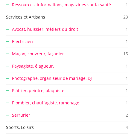
Ressources, informations, magazines sur la santé
1
Services et Artisans
23
Avocat, huissier, métiers du droit
1
Electricien
1
Maçon, couvreur, façadier
15
Paysagiste, élagueur,
1
Photographe, organiseur de mariage, DJ
1
Plâtrier, peintre, plaquiste
1
Plombier, chauffagiste, ramonage
1
Serrurier
2
Sports, Loisirs
4