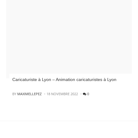
Caricaturiste à Lyon – Animation caricaturistes à Lyon
POSTED
BY
MAXIMELLEPEZ
18 NOVEMBRE 2022
0