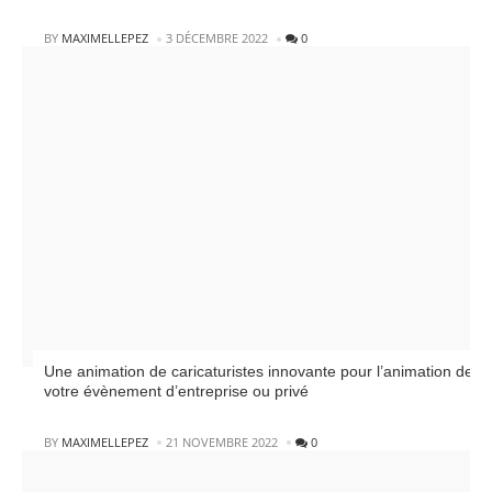
POSTED
BY
MAXIMELLEPEZ
3 DÉCEMBRE 2022
0
Une animation de caricaturistes innovante pour l’animation de
votre évènement d’entreprise ou privé
POSTED
BY
MAXIMELLEPEZ
21 NOVEMBRE 2022
0