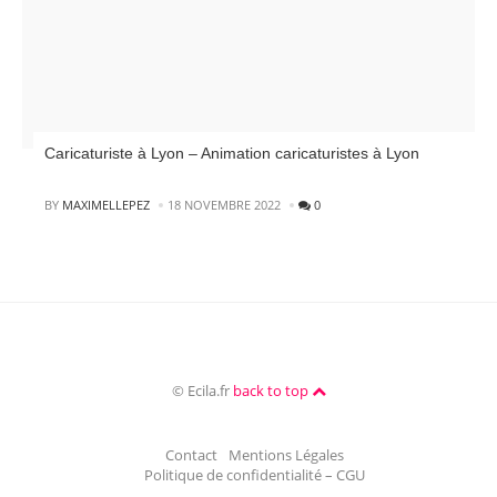
Caricaturiste à Lyon – Animation caricaturistes à Lyon
POSTED
BY
MAXIMELLEPEZ
18 NOVEMBRE 2022
0
© Ecila.fr
back to top
Contact
Mentions Légales
Politique de confidentialité – CGU