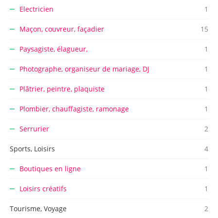
Electricien
1
Maçon, couvreur, façadier
15
Paysagiste, élagueur,
1
Photographe, organiseur de mariage, DJ
1
Plâtrier, peintre, plaquiste
1
Plombier, chauffagiste, ramonage
1
Serrurier
2
Sports, Loisirs
4
Boutiques en ligne
1
Loisirs créatifs
1
Tourisme, Voyage
2