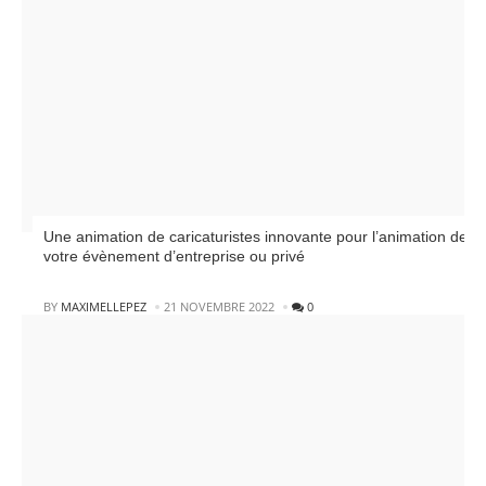
Une animation de caricaturistes innovante pour l’animation de
votre évènement d’entreprise ou privé
POSTED
BY
MAXIMELLEPEZ
21 NOVEMBRE 2022
0