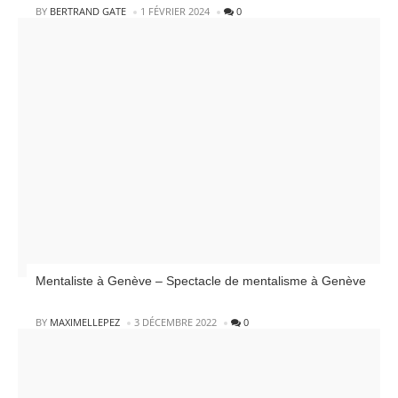
POSTED
BY
BERTRAND GATE
1 FÉVRIER 2024
0
Mentaliste à Genève – Spectacle de mentalisme à Genève
POSTED
BY
MAXIMELLEPEZ
3 DÉCEMBRE 2022
0