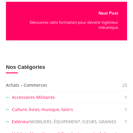
Next Post
Découvrez cette formation pour devenir ingénieur
mécanique
Nos Catégories
Achats – Commerces
23
Accessoires Militaires
1
Culture, livres, musique, loisirs
1
Extérieur
MOBILIERS, ÉQUIPEMENT, FLEURS, GRAINES
1